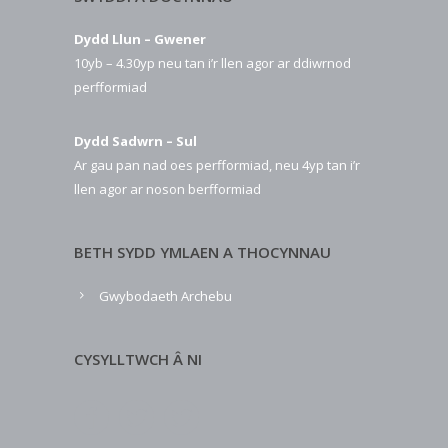
Dydd Llun – Gwener
10yb – 4.30yp neu tan i’r llen agor ar ddiwrnod
perfformiad
Dydd Sadwrn – Sul
Ar gau pan nad oes perfformiad, neu 4yp tan i’r
llen agor ar noson berfformiad
BETH SYDD YMLAEN A THOCYNNAU
Gwybodaeth Archebu
CYSYLLTWCH Â NI