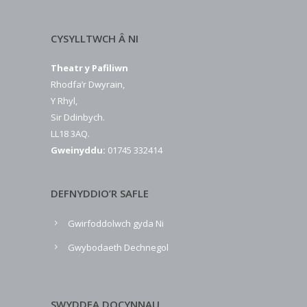
CYSYLLTWCH Â NI
Theatr y Pafiliwn
Rhodfa’r Dwyrain,
Y Rhyl,
Sir Ddinbych.
LL18 3AQ.
Gweinyddu:
01745 332414
DEFNYDDIO’R SAFLE
Gwirfoddolwch gyda Ni
Gwybodaeth Dechnegol
SWYDDFA DOCYNNAU