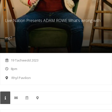
Live Nation Presents ADAM ROWE What’s wrong with
me?
19 Tachwedd 2023
8pm
Rhyl Pavilion