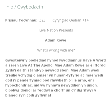
Info / Gwybodaeth
Prisiau Tocynnau:
£23 Cyfyngiad Oedran +14
Live Nation Presents
Adam Rowe
What’s wrong with me?
Gwesteiwr y podlediad hynod lwyddiannus Have A Word
a seren Live At The Apollo; Mae Adam Rowe ar ei ffordd
gyda’i daith stand-yp newydd sbon. Mae Adam wedi
treulio ychydig o amser yn hunan-fyfyrio ac mae wedi
dod i’r penderfyniad bod rhywbeth o’i le arno, er i
hypochondriac, nid yw hynny’n newyddion yn union.
Cipolwg doniol ar feddwl a chorff un o’r digrifwyr y
blaned sy’n codi gyflymaf.