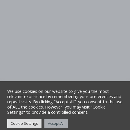
We use cookies on our website to give you the most
relevant experience by remembering your preferences and
repeat visits. By clicking “Accept All”, you consent to the use
Hawlfraint Cyngor Sir Ddinbych. Cedwir
of ALL the cookies. However, you may visit "Cookie
Settings" to provide a controlled consent.
pob hawl. Safle gan TA6
Cookie Settings
Accept All