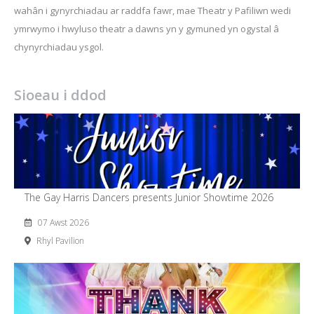
wahân i gynyrchiadau ar raddfa fawr, mae Theatr y Pafiliwn wedi
ymrwymo i hwyluso theatr a dawns yn y gymuned yn ogystal â
chynyrchiadau ysgol.
Sioeau i ddod
The Gay Harris Dancers presents Junior Showtime 2026
07 Awst 2026
Rhyl Pavilion