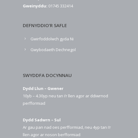
Gweinyddu:
01745 332414
DEFNYDDIO’R SAFLE
Gwirfoddolwch gyda Ni
Gwybodaeth Dechnegol
SWYDDFA DOCYNNAU
Dydd Llun – Gwener
10yb – 4.30yp neu tan i’r llen agor ar ddiwrnod
perfformiad
Dydd Sadwrn – Sul
Ar gau pan nad oes perfformiad, neu 4yp tan i’r
llen agor ar noson berfformiad