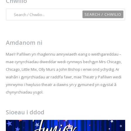
Chwilio
Amdanom ni
Mae’r Pafiliwn yn rhaglennu amrywiaeth eang o weithgareddau –
mae cynyrchiadau diweddar wedi cynnwys bechgyn Mrs Chicago,
Chicago, Little Mix, Olly Murs a John Bishop i enwi ond ychydig. Ar
wahân i gynyrchiadau ar raddfa fawr, mae Theatr y Pafiliwn wedi
ymrwymo i hwyluso theatr a dawns yn y gymuned yn ogystal â
chynyrchiadau ysgol.
Sioeau i ddod