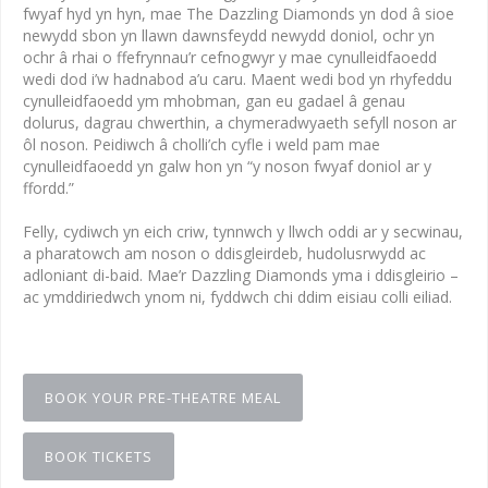
fwyaf hyd yn hyn, mae The Dazzling Diamonds yn dod â sioe
newydd sbon yn llawn dawnsfeydd newydd doniol, ochr yn
ochr â rhai o ffefrynnau’r cefnogwyr y mae cynulleidfaoedd
wedi dod i’w hadnabod a’u caru. Maent wedi bod yn rhyfeddu
cynulleidfaoedd ym mhobman, gan eu gadael â genau
dolurus, dagrau chwerthin, a chymeradwyaeth sefyll noson ar
ôl noson. Peidiwch â cholli’ch cyfle i weld pam mae
cynulleidfaoedd yn galw hon yn “y noson fwyaf doniol ar y
ffordd.”
Felly, cydiwch yn eich criw, tynnwch y llwch oddi ar y secwinau,
a pharatowch am noson o ddisgleirdeb, hudolusrwydd ac
adloniant di-baid. Mae’r Dazzling Diamonds yma i ddisgleirio –
ac ymddiriedwch ynom ni, fyddwch chi ddim eisiau colli eiliad.
BOOK YOUR PRE-THEATRE MEAL
BOOK TICKETS