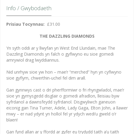
Info / Gwybodaeth
Prisiau Tocynnau:
£31.00
THE DAZZLING DIAMONDS
Yn syth oddi ar y llwyfan yn West End Llundain, mae The
Dazzling Diamonds yn falch o gyflwyno eu sioe gomedi
amrywiol drag lwyddiannus.
Nid unrhyw sioe yw hon – mae’r “merched” hyn yn cyflwyno
sioe gyflym, chwerthin-uchel fel dim arall.
Gan gynnwys cast o dri pherfformiwr o fri rhyngwladol, mae’r
sioe yn gymysgedd disglair o gomedi afradlon, lleisiau byw
syfrdanol a dawnsfeydd syfrdanol. Disgwyliwch ganeuon
eiconig gan Tina Turner, Adele, Lady Gaga, Elton John, a llawer
mwy – er nad ydynt yn hollol fel yr ydych wedi’u gweld o’r
blaen!
Gan fynd allan ar y ffordd ar gyfer eu trydydd taith a’u taith