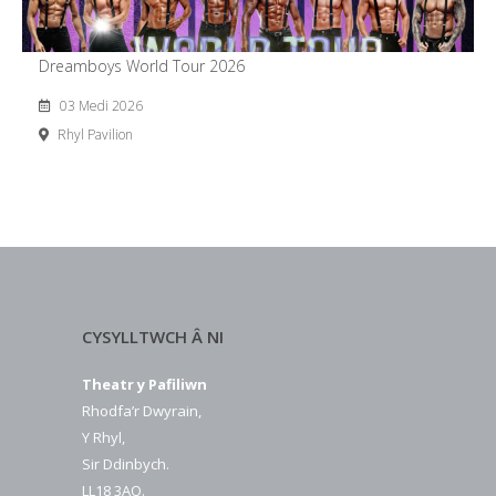
Dreamboys World Tour 2026
03 Medi 2026
Rhyl Pavilion
CYSYLLTWCH Â NI
Theatr y Pafiliwn
Rhodfa’r Dwyrain,
Y Rhyl,
Sir Ddinbych.
LL18 3AQ.