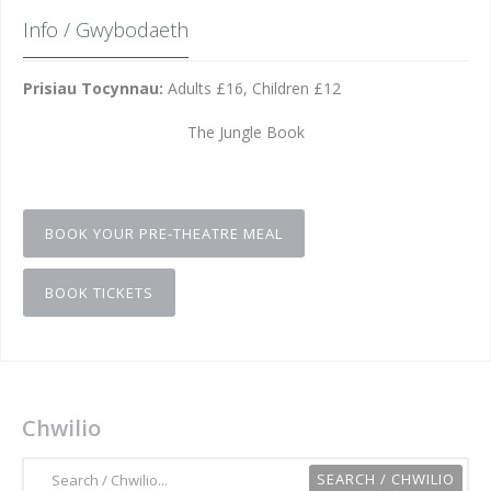
Info / Gwybodaeth
Prisiau Tocynnau:
Adults £16, Children £12
The Jungle Book
BOOK YOUR PRE-THEATRE MEAL
BOOK TICKETS
Chwilio