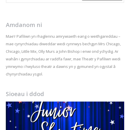
Amdanom ni
Mae’r Pafiliwn yn rhaglennu amrywiaeth eang o weithgareddau –
mae cynyrchiadau diweddar wedi cynnwys bechgyn Mrs Chicago,
Chicago, Little Mix, Olly Murs a John Bishop i enwi ond ychydig. Ar
wahân i gynyrchiadau ar raddfa fawr, mae Theatr y Pafiliwn wedi
ymrwymo i hwyluso theatr a dawns yn y gymuned yn ogystal â
chynyrchiadau ysgol.
Sioeau i ddod