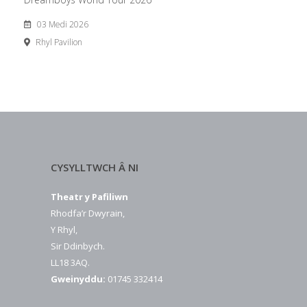
03 Medi 2026
Rhyl Pavilion
CYSYLLTWCH Â NI
Theatr y Pafiliwn
Rhodfa’r Dwyrain,
Y Rhyl,
Sir Ddinbych.
LL18 3AQ.
Gweinyddu:
01745 332414