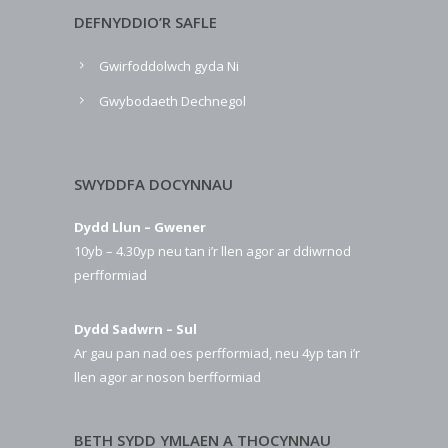
DEFNYDDIO’R SAFLE
Gwirfoddolwch gyda Ni
Gwybodaeth Dechnegol
SWYDDFA DOCYNNAU
Dydd Llun – Gwener
10yb – 4.30yp neu tan i’r llen agor ar ddiwrnod
perfformiad
Dydd Sadwrn – Sul
Ar gau pan nad oes perfformiad, neu 4yp tan i’r
llen agor ar noson berfformiad
BETH SYDD YMLAEN A THOCYNNAU