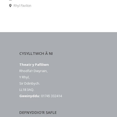
Rhyl Pavilion
CYSYLLTWCH Â NI
Theatr y Pafiliwn
Rhodfa’r Dwyrain,
Y Rhyl,
Sir Ddinbych.
LL18 3AQ.
Gweinyddu:
01745 332414
DEFNYDDIO’R SAFLE