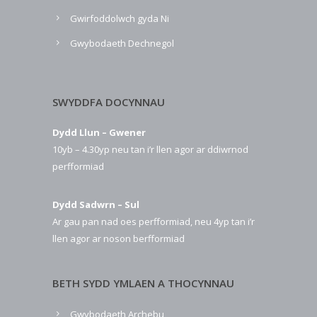
Gwirfoddolwch gyda Ni
Gwybodaeth Dechnegol
SWYDDFA DOCYNNAU
Dydd Llun – Gwener
10yb – 4.30yp neu tan i’r llen agor ar ddiwrnod
perfformiad
Dydd Sadwrn – Sul
Ar gau pan nad oes perfformiad, neu 4yp tan i’r
llen agor ar noson berfformiad
BETH SYDD YMLAEN A THOCYNNAU
Gwybodaeth Archebu