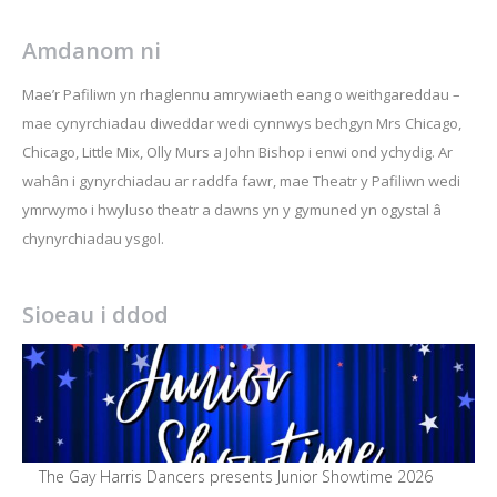
Amdanom ni
Mae’r Pafiliwn yn rhaglennu amrywiaeth eang o weithgareddau –
mae cynyrchiadau diweddar wedi cynnwys bechgyn Mrs Chicago,
Chicago, Little Mix, Olly Murs a John Bishop i enwi ond ychydig. Ar
wahân i gynyrchiadau ar raddfa fawr, mae Theatr y Pafiliwn wedi
ymrwymo i hwyluso theatr a dawns yn y gymuned yn ogystal â
chynyrchiadau ysgol.
Sioeau i ddod
The Gay Harris Dancers presents Junior Showtime 2026