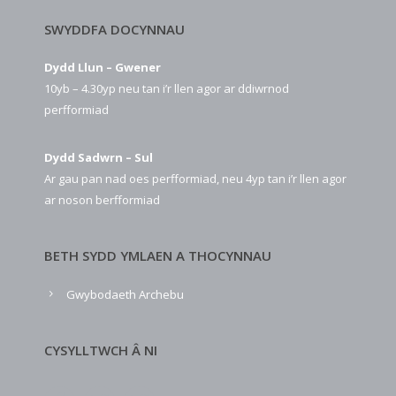
SWYDDFA DOCYNNAU
Dydd Llun – Gwener
10yb – 4.30yp neu tan i’r llen agor ar ddiwrnod
perfformiad
Dydd Sadwrn – Sul
Ar gau pan nad oes perfformiad, neu 4yp tan i’r llen agor
ar noson berfformiad
BETH SYDD YMLAEN A THOCYNNAU
Gwybodaeth Archebu
CYSYLLTWCH Â NI