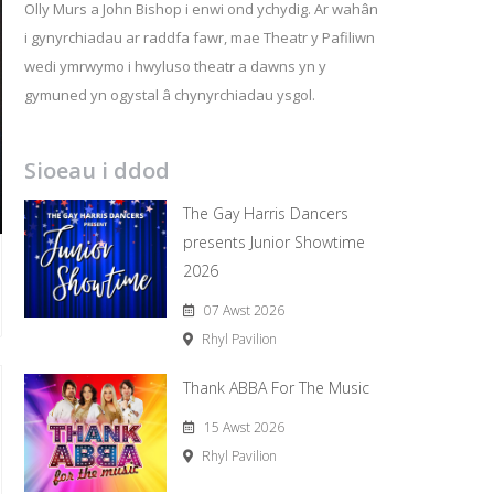
Olly Murs a John Bishop i enwi ond ychydig. Ar wahân
i gynyrchiadau ar raddfa fawr, mae Theatr y Pafiliwn
wedi ymrwymo i hwyluso theatr a dawns yn y
gymuned yn ogystal â chynyrchiadau ysgol.
Sioeau i ddod
The Gay Harris Dancers
presents Junior Showtime
2026
07 Awst 2026
Rhyl Pavilion
Thank ABBA For The Music
15 Awst 2026
Rhyl Pavilion