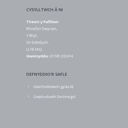
CYSYLLTWCH Â NI
Theatr y Pafiliwn
Rhodfa’r Dwyrain,
Y Rhyl,
Sir Ddinbych.
LL18 3AQ.
Gweinyddu:
01745 332414
DEFNYDDIO’R SAFLE
Gwirfoddolwch gyda Ni
Gwybodaeth Dechnegol