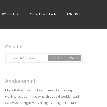
BWYTY 1891
CYSYLLTWCH Â NI
ENGLISH
Chwilio
Amdanom ni
Mae’r Pafiliwn yn rhaglennu amrywiaeth eang o
weithgareddau – mae cynyrchiadau diweddar wedi
cynnwys bechgyn Mrs Chicago, Chicago, Little Mix,