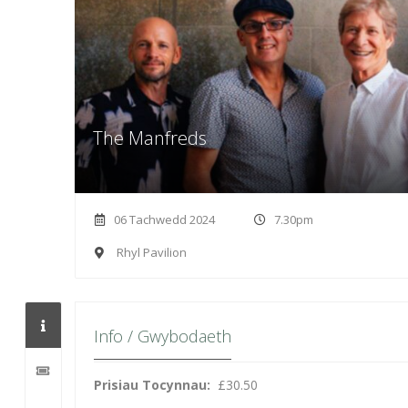
The Manfreds
06 Tachwedd 2024
7.30pm
Rhyl Pavilion
Info / Gwybodaeth
Prisiau Tocynnau:
£30.50