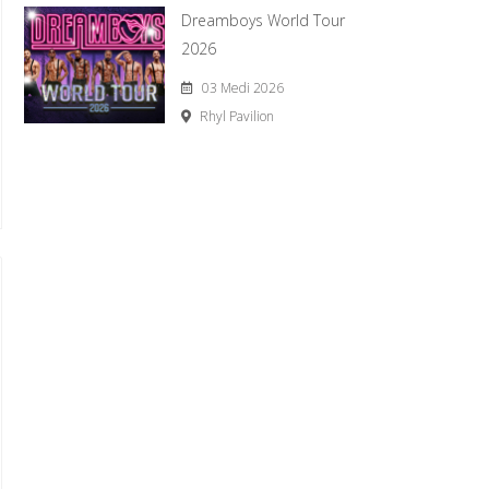
Dreamboys World Tour
2026
03 Medi 2026
Rhyl Pavilion