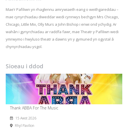
Mae’r Pafiliwn yn rhaglennu amrywiaeth eang o weithgareddau –
mae cynyrchiadau diweddar wedi cynnwys bechgyn Mrs Chicago,
Chicago, Little Mix, Olly Murs a John Bishop i enwi ond ychydig. Ar
wahân i gynyrchiadau ar raddfa fawr, mae Theatr y Pafiliwn wedi
ymrwymo i hwyluso theatr a dawns yn y gymuned yn ogystal â
chynyrchiadau ysgol.
Sioeau i ddod
Thank ABBA For The Music
15 Awst 2026
Rhyl Pavilion