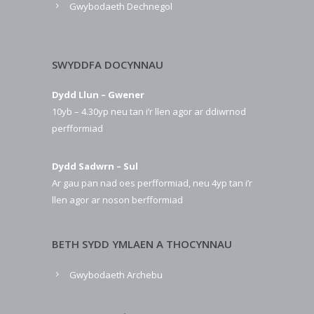
Gwybodaeth Dechnegol
SWYDDFA DOCYNNAU
Dydd Llun – Gwener
10yb – 4.30yp neu tan i’r llen agor ar ddiwrnod
perfformiad
Dydd Sadwrn – Sul
Ar gau pan nad oes perfformiad, neu 4yp tan i’r
llen agor ar noson berfformiad
BETH SYDD YMLAEN A THOCYNNAU
Gwybodaeth Archebu