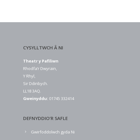
CYSYLLTWCH Â NI
Theatr y Pafiliwn
Rhodfa’r Dwyrain,
Y Rhyl,
Sir Ddinbych.
LL18 3AQ.
Gweinyddu:
01745 332414
DEFNYDDIO’R SAFLE
Gwirfoddolwch gyda Ni