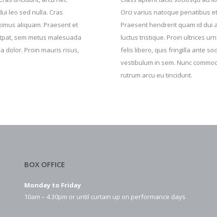
 dui leo sed nulla. Cras
Orci varius natoque penatibus et
imus aliquam. Praesent et
Praesent hendrerit quam id dui 
utpat, sem metus malesuada
luctus tristique. Proin ultrices 
la dolor. Proin mauris risus,
felis libero, quis fringilla ante s
vestibulum in sem. Nunc commodo
rutrum arcu eu tincidunt.
BOX OFFICE
Monday to Friday
10am – 4.30pm or until curtain up on performance days