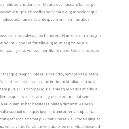
tus felis ac, tincidunt nisi. Mauris est massa, ullamcorper
consectetur turpis. Phasellus sed sem a augue scelerisque
et malesuada fames ac ante ipsum primis in faucibus.
 posuere, nec pulvinar leo hendrerit. Nam et viverra magna.
incidunt. Donec et fringilla augue, at sagittis augue.
s eu quam justo. Aenean non libero nunc. Sed ullamcorper
 tristique tempor. Integer urna odio, tempor vitae lorem
la libero orci, lacinia vitae tincidunt id, aliquet in orci.
utate purus ullamcorper id. Pellentesque varius at odio a
llentesque iaculis, erat in dignissim ornare, dui sem
gula eu quam. In hac habitasse platea dictumst. Aenean
Nulla suscipit odio quis ipsum ullamcorper volutpat. Nam
pit eget eros sit amet pulvinar. Phasellus ultricies aliquet
 maximus vitae. Curabitur vulputate leo orci, vitae euismod