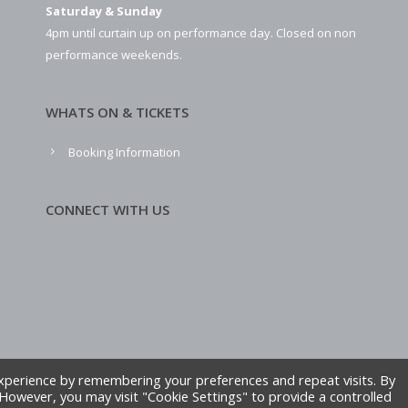
Saturday & Sunday
4pm until curtain up on performance day. Closed on non
performance weekends.
WHATS ON & TICKETS
Booking Information
CONNECT WITH US
xperience by remembering your preferences and repeat visits. By
. However, you may visit "Cookie Settings" to provide a controlled
ite by Alliance Leisure.