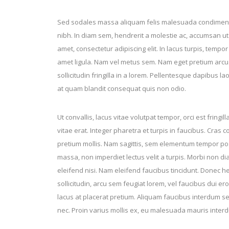
Sed sodales massa aliquam felis malesuada condiment
nibh. In diam sem, hendrerit a molestie ac, accumsan ut
amet, consectetur adipiscing elit. In lacus turpis, tempor 
amet ligula. Nam vel metus sem. Nam eget pretium arcu
sollicitudin fringilla in a lorem. Pellentesque dapibus l
at quam blandit consequat quis non odio.
Ut convallis, lacus vitae volutpat tempor, orci est fringi
vitae erat. Integer pharetra et turpis in faucibus. Cras c
pretium mollis. Nam sagittis, sem elementum tempor posu
massa, non imperdiet lectus velit a turpis. Morbi non dia
eleifend nisi. Nam eleifend faucibus tincidunt. Donec hen
sollicitudin, arcu sem feugiat lorem, vel faucibus dui er
lacus at placerat pretium. Aliquam faucibus interdum se
nec. Proin varius mollis ex, eu malesuada mauris inter