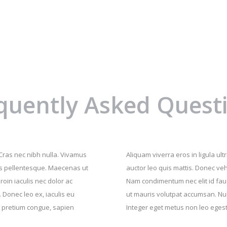
quently Asked Quest
 Cras nec nibh nulla. Vivamus
Aliquam viverra eros in ligula ul
llis pellentesque. Maecenas ut
auctor leo quis mattis. Donec ve
in iaculis nec dolor ac
Nam condimentum nec elit id fauc
 Donec leo ex, iaculis eu
ut mauris volutpat accumsan. Nu
e pretium congue, sapien
Integer eget metus non leo eges