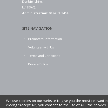
Denbighshire.
LL18 3AQ.
Administration:
01745 332414
SITE NAVIGATION
Promoters’ Information
Volunteer with Us
Terms and Conditions
Privacy Policy
We use cookies on our website to give you the most relevant e
clicking “Accept All”, you consent to the use of ALL the cookies
Copyright Denbighshire Leisure Ltd 2025 – All rights reserved. S