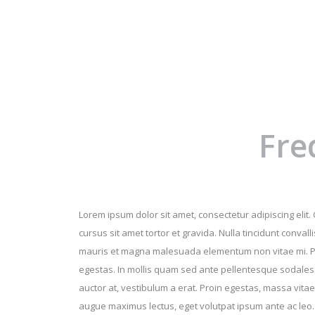
Fre
Lorem ipsum dolor sit amet, consectetur adipiscing elit.
cursus sit amet tortor et gravida. Nulla tincidunt conva
mauris et magna malesuada elementum non vitae mi. Pro
egestas. In mollis quam sed ante pellentesque sodales.
auctor at, vestibulum a erat. Proin egestas, massa vita
augue maximus lectus, eget volutpat ipsum ante ac leo.