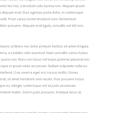
tis leo nisl, a tincidunt odio lacinia non. Aliquam ipsum
nt aliquam erat. Duis egestas porta dolor, in scelerisque
 velit. Proin varius lorem tincidunt nunc fermentum
titor posuere. Aliquam erat ligula, convallis vel elit non,
auris ut libero nec dolor pretium facilisis sit amet id ligula.
iverra, a sodales odio euismod. Nam convallis varius luctus.
 purus nisi. Nunc non lacus vel turpis pulvinar placerat nec
sque in ipsum vitae accumsan. Nullam vulputate nulla eu
leifend. Cras viverra eget orci cursus mollis. Donec
cerat, sit amet hendrerit sem iaculis. Duis posuere luctus
esque eu. Integer scelerisque nisl et justo accumsan
retium mattis. Sed in justo posuere, tristique lacus at,
litora torquent per conubia nostra, per inceptos himenaeos.