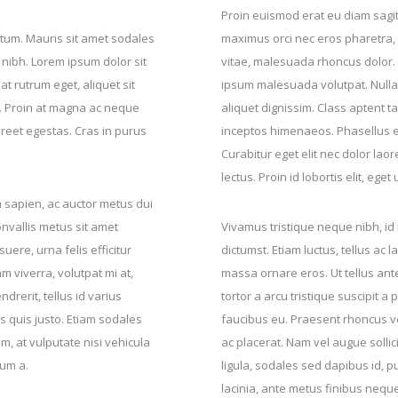
Proin euismod erat eu diam sagitt
um. Mauris sit amet sodales
maximus orci nec eros pharetra, s
 nibh. Lorem ipsum dolor sit
vitae, malesuada rhoncus dolor.
at rutrum eget, aliquet sit
ipsum malesuada volutpat. Nulla
. Proin at magna ac neque
aliquet dignissim. Class aptent t
aoreet egestas. Cras in purus
inceptos himenaeos. Phasellus eu
Curabitur eget elit nec dolor lao
lectus. Proin id lobortis elit, eget 
lla sapien, ac auctor metus dui
onvallis metus sit amet
Vivamus tristique neque nibh, id 
ere, urna felis efficitur
dictumst. Etiam luctus, tellus ac 
m viverra, volutpat mi at,
massa ornare eros. Ut tellus ante
drerit, tellus id varius
tortor a arcu tristique suscipit a 
os quis justo. Etiam sodales
faucibus eu. Praesent rhoncus v
m, at vulputate nisi vehicula
ac placerat. Nam vel augue solli
dum a.
ligula, sodales sed dapibus id, 
lacinia, ante metus finibus nequ