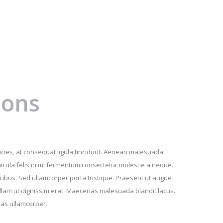
ions
tricies, at consequat ligula tincidunt. Aenean malesuada
hicula felis in mi fermentum consectetur molestie a neque.
ibus. Sed ullamcorper porta tristique. Praesent ut augue
llam ut dignissim erat. Maecenas malesuada blandit lacus.
tas ullamcorper.