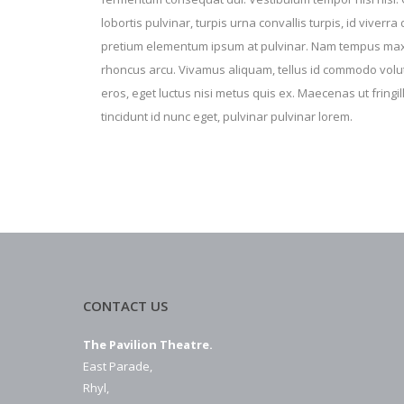
lobortis pulvinar, turpis urna convallis turpis, id viverra
pretium elementum ipsum at pulvinar. Nam tempus max
rhoncus arcu. Vivamus aliquam, tellus id commodo vol
eros, eget luctus nisi metus quis ex. Maecenas ut fringil
tincidunt id nunc eget, pulvinar pulvinar lorem.
CONTACT US
The Pavilion Theatre.
East Parade,
Rhyl,