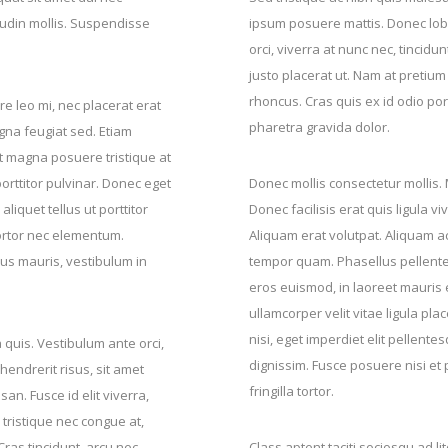
tudin mollis. Suspendisse
ipsum posuere mattis. Donec lobor
orci, viverra at nunc nec, tincidu
justo placerat ut. Nam at pretium
rhoncus. Cras quis ex id odio port
e leo mi, nec placerat erat
pharetra gravida dolor.
agna feugiat sed. Etiam
get magna posuere tristique at
porttitor pulvinar. Donec eget
Donec mollis consectetur mollis. M
iquet tellus ut porttitor
Donec facilisis erat quis ligula v
 tortor nec elementum.
Aliquam erat volutpat. Aliquam ac
us mauris, vestibulum in
tempor quam. Phasellus pellente
eros euismod, in laoreet mauris e
ullamcorper velit vitae ligula pla
nisi, eget imperdiet elit pellent
 quis. Vestibulum ante orci,
dignissim. Fusce posuere nisi et p
hendrerit risus, sit amet
fringilla tortor.
n. Fusce id elit viverra,
, tristique nec congue at,
ras tincidunt, arcu nec
Class aptent taciti sociosqu ad 