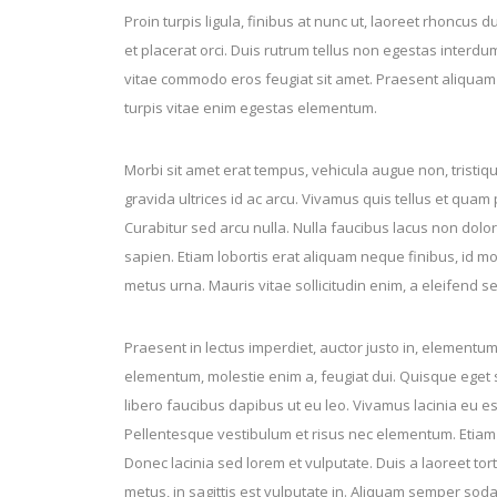
Proin turpis ligula, finibus at nunc ut, laoreet rhoncus d
et placerat orci. Duis rutrum tellus non egestas interdum
vitae commodo eros feugiat sit amet. Praesent aliquam
turpis vitae enim egestas elementum.
Morbi sit amet erat tempus, vehicula augue non, tristiqu
gravida ultrices id ac arcu. Vivamus quis tellus et quam
Curabitur sed arcu nulla. Nulla faucibus lacus non dol
sapien. Etiam lobortis erat aliquam neque finibus, id mol
metus urna. Mauris vitae sollicitudin enim, a eleifend s
Praesent in lectus imperdiet, auctor justo in, elementu
elementum, molestie enim a, feugiat dui. Quisque eget s
libero faucibus dapibus ut eu leo. Vivamus lacinia eu es
Pellentesque vestibulum et risus nec elementum. Etiam 
Donec lacinia sed lorem et vulputate. Duis a laoreet to
metus, in sagittis est vulputate in. Aliquam semper soda