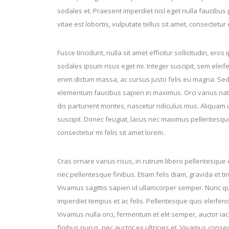
sodales et. Praesent imperdiet nisl eget nulla faucibu
vitae est lobortis, vulputate tellus sit amet, consectetur e
Fusce tincidunt, nulla sit amet efficitur sollicitudin, ero
sodales ipsum risus eget mi. Integer suscipit, sem eleif
enim dictum massa, ac cursus justo felis eu magna. Sed
elementum faucibus sapien in maximus. Orci varius na
dis parturient montes, nascetur ridiculus mus. Aliquam u
suscipit. Donec feugiat, lacus nec maximus pellentesqu
consectetur mi felis sit amet lorem.
Cras ornare varius risus, in rutrum libero pellentesque
nec pellentesque finibus. Etiam felis diam, gravida et ti
Vivamus sagittis sapien id ullamcorper semper. Nunc q
imperdiet tempus et ac felis. Pellentesque quis eleifend
Vivamus nulla orci, fermentum et elit semper, auctor ia
finibus purus, nec auctor ex ultricies et. Vivamus conse