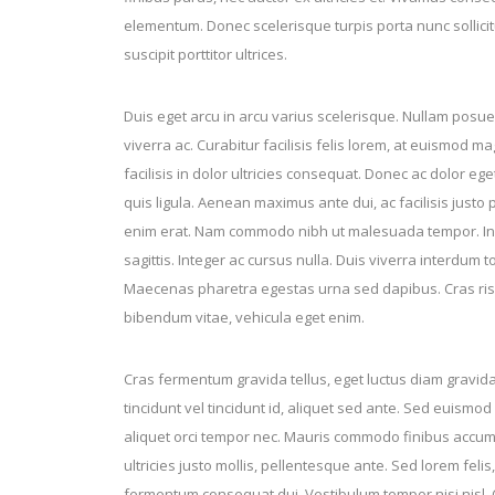
elementum. Donec scelerisque turpis porta nunc sollici
suscipit porttitor ultrices.
Duis eget arcu in arcu varius scelerisque. Nullam posuer
viverra ac. Curabitur facilisis felis lorem, at euismod m
facilisis in dolor ultricies consequat. Donec ac dolor e
quis ligula. Aenean maximus ante dui, ac facilisis justo 
enim erat. Nam commodo nibh ut malesuada tempor. In al
sagittis. Integer ac cursus nulla. Duis viverra interdum
Maecenas pharetra egestas urna sed dapibus. Cras ris
bibendum vitae, vehicula eget enim.
Cras fermentum gravida tellus, eget luctus diam gravida
tincidunt vel tincidunt id, aliquet sed ante. Sed euismod 
aliquet orci tempor nec. Mauris commodo finibus accumsa
ultricies justo mollis, pellentesque ante. Sed lorem felis
fermentum consequat dui. Vestibulum tempor nisi nisl. C