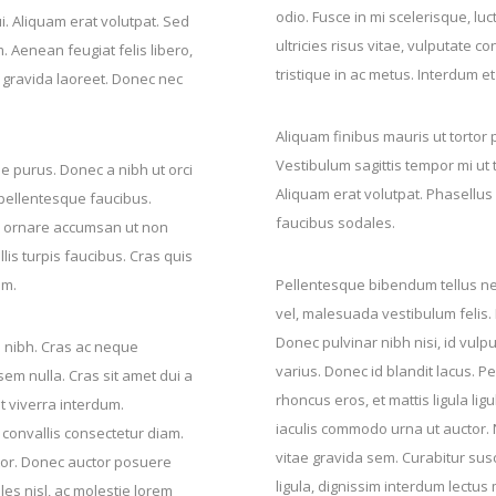
odio. Fusce in mi scelerisque, luc
ui. Aliquam erat volutpat. Sed
ultricies risus vitae, vulputate 
. Aenean feugiat felis libero,
tristique in ac metus. Interdum 
 gravida laoreet. Donec nec
Aliquam finibus mauris ut tortor
Vestibulum sagittis tempor mi ut t
e purus. Donec a nibh ut orci
Aliquam erat volutpat. Phasellu
 pellentesque faucibus.
faucibus sodales.
or ornare accumsan ut non
lis turpis faucibus. Cras quis
em.
Pellentesque bibendum tellus nec
vel, malesuada vestibulum felis. Nul
Donec pulvinar nibh nisi, id vulp
m nibh. Cras ac neque
varius. Donec id blandit lacus. Pe
em nulla. Cras sit amet dui a
rhoncus eros, et mattis ligula li
t viverra interdum.
iaculis commodo urna ut auctor. 
convallis consectetur diam.
vitae gravida sem. Curabitur susci
rtor. Donec auctor posuere
ligula, dignissim interdum lectus
les nisl, ac molestie lorem