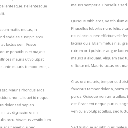
mauris semper a. Phasellus sed
s pellentesque. Pellentesque
lit.
Quisque nibh eros, vestibulum eu
Phasellus lobortis nunc felis, v
s ipsum mattis metus, in
risus lacinia, nec efficitur velit
end sodales suscipit, arcu
lacinia quis. Etiam metus nisi, gr
 ac luctus sem. Fusce
rutrum orci pulvinar augue laore
toque penatibus et magnis
mauris a aliquam. Aliquam sed tur
ltrices mauris ut volutpat
efficitur mi. Mauris luctus nec mau
e, ante mauris tempor eros, a
Cras orci mauris, tempor sed tris
faucibus tempor dolor a, porta i
 eget. Mauris rhoncus eros
purus. Quisque non urna tellus. E
ncidunt non, aliquet id neque.
est. Praesent neque purus, sagitt
uis dolor sed sapien
vehicula volutpat tellus, sed luc
 mi, ac dignissim enim.
culis arcu. Vivamus vestibulum
quat sit amet dui nec
Sed tristique ac nibh quis males