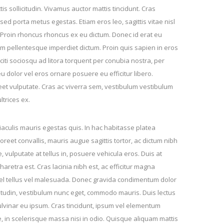
is sollicitudin. Vivamus auctor mattis tincidunt. Cras
ed porta metus egestas. Etiam eros leo, sagittis vitae nisl
 Proin rhoncus rhoncus ex eu dictum. Donec id erat eu
m pellentesque imperdiet dictum. Proin quis sapien in eros
aciti sociosqu ad litora torquent per conubia nostra, per
 dolor vel eros ornare posuere eu efficitur libero.
reet vulputate. Cras ac viverra sem, vestibulum vestibulum
ultrices ex.
iaculis mauris egestas quis. In hac habitasse platea
laoreet convallis, mauris augue sagittis tortor, ac dictum nibh
, vulputate at tellus in, posuere vehicula eros. Duis at
pharetra est. Cras lacinia nibh est, ac efficitur magna
el tellus vel malesuada. Donec gravida condimentum dolor
citudin, vestibulum nunc eget, commodo mauris. Duis lectus
pulvinar eu ipsum. Cras tincidunt, ipsum vel elementum
e, in scelerisque massa nisi in odio. Quisque aliquam mattis